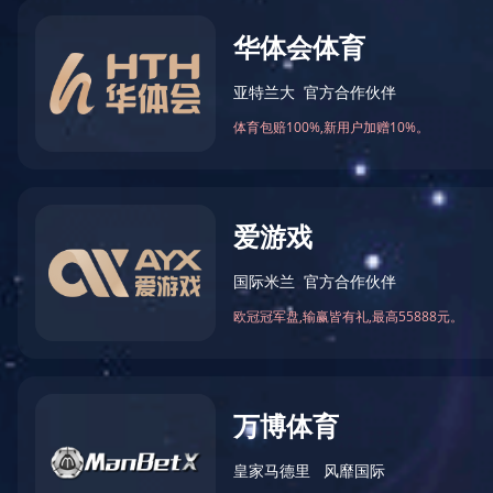
当前位置：
主页
>
产
产品服务
关于我们
工程服务
产品服务
设备租赁
典型案例