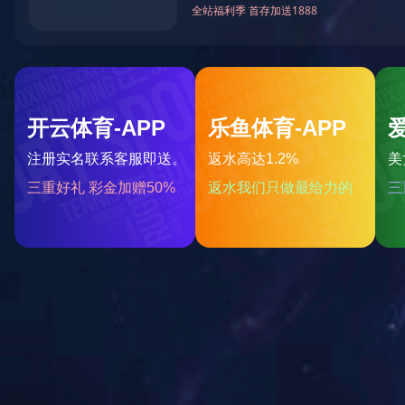
新闻动态
十大体育网站/IOS/登陆/在线
地址：廊坊市广阳区第六大街三号
楼
手机：15930639996
电话：0316-5125117
邮箱：lfstrt@163.com