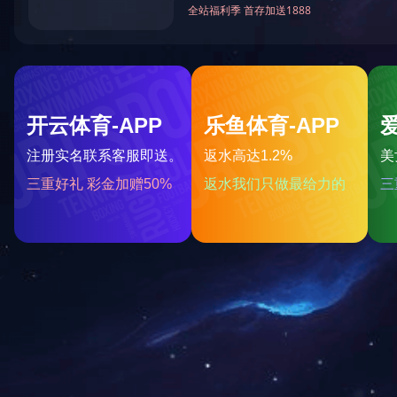
新闻动态
十大体育网站/IOS/登陆/在线
地址：廊坊市广阳区第六大街三号
楼
手机：15930639996
电话：0316-5125117
邮箱：lfstrt@163.com