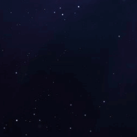
标签：
上一篇：
环保生态袋
下一篇：
测试桩
【随便看看】
【产品推荐】
十大体育网站/IOS/登陆/在线 版权所有
冀ICP备15016248号-1
地址：廊坊市广阳区第六大街三号楼
手机：15930639996
电话：0316-5125117