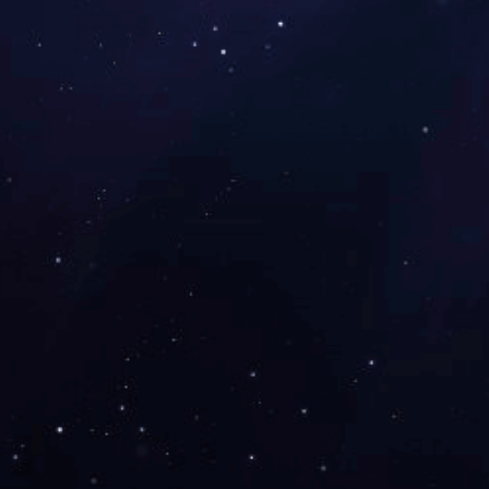
标签：
上一篇：
粘弹体防腐带
下一篇：
管道非金属补
【随便看看】
【产品推荐】
十大体育网站/IOS/登陆/在线 版权所有
冀ICP备15016248号-1
地址：廊坊市广阳区第六大街三号楼
手机：15930639996
电话：0316-5125117