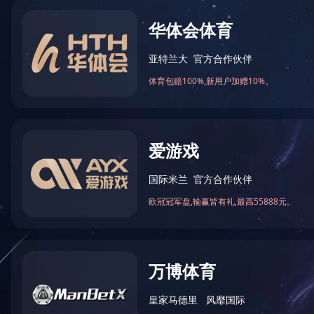
当前位置：
主页
>
产
产品服务
关于我们
工程服务
产品服务
设备租赁
典型案例