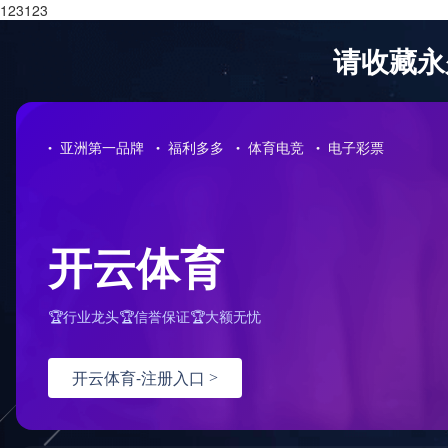
123
123
123
首页
关于我们
工程服务