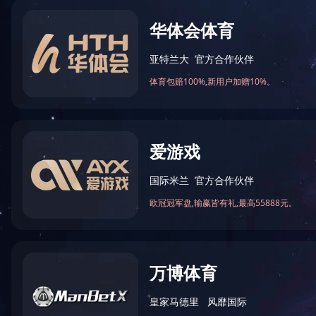
当前位置：
主页
>
典
典型案例
关于我们
工程服务
典型案例典型案例典型
产品服务
型案例典型案例典型案
设备租赁
标签：
典型案例