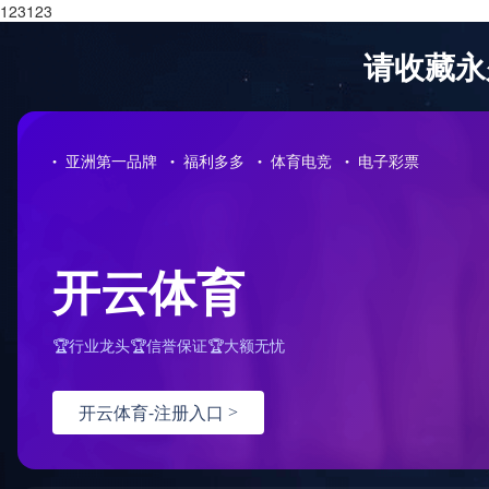
123
123
123
首页
关于我们
工程服务