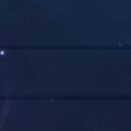
主页
>
工程服务
环焊缝开挖复拍及
时间：2025-03-26 17:56:33
文章作者：TRTadm
专业的防腐层修复施工队伍，曾在中石油西气东输管道公司、中石油西
挖、防腐层修复施工、管道补强（高强度玻璃纤维补强、套筒补强）等整