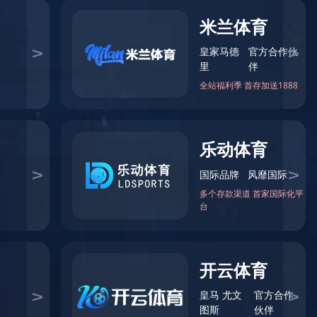
补强修复
in
点击：
1514次
部管道公司、中石油管道公司进行多次防腐修复工作，可提
套服务