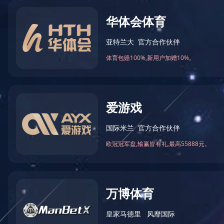
当前位置：
工程服务
关于我们
工程服务
产品服务
我公司有着
供包括管道开
设备租赁
典型案例