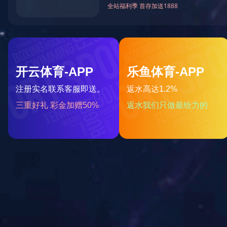
新闻动态
十大体育网站/IOS/登陆/在线
地址：廊坊市广阳区第六大街三号
楼
手机：15930639996
电话：0316-5125117
邮箱：lfstrt@163.com